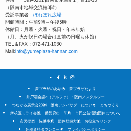
住所：〒599-0201 阪南市尾崎町1丁目18-15
（阪南市地域交流館3階）
受託事業者：
ぽれぽれ広場
開館時間：午前9時～午後5時
休館日：月曜・火曜・祝日・年末年始
（月、火が祝日の場合は直前の日曜も休館）
TEL＆FAX：072-471-1030
Mail:
info@yumeplaza-hannan.com
夢プラザのあゆみ
夢プラザだより
井戸端会議α（アルファ）・阪南ノスタルジー
つながる展示会2024
阪南アンバサダーについて
まちづくり
舞校区ミライ会議
備品貸出・印刷
市民公益活動団体について
市民提案・協働事業
団体登録方法
お役立ちリンク
各種資料ダウンロード
プライバシーポリシー