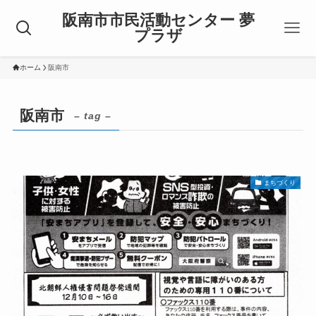
阪南市市民活動センター 夢
プラザ
ホーム
阪南市
阪南市
– tag –
まちづくり