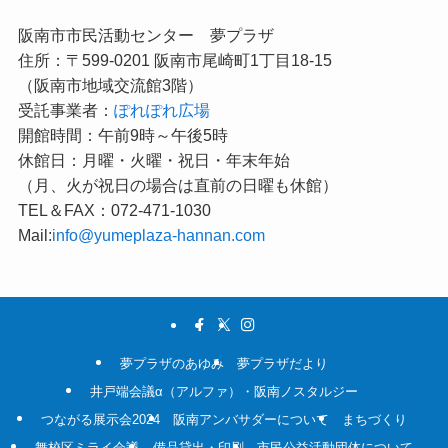
阪南市市民活動センター 夢プラザ
住所：〒599-0201 阪南市尾崎町1丁目18-15
（阪南市地域交流館3階）
受託事業者：
ぽれぽれ広場
開館時間：午前9時～午後5時
休館日：月曜・火曜・祝日・年末年始
（月、火が祝日の場合は直前の日曜も休館）
TEL＆FAX：072-471-1030
Mail:
info@yumeplaza-hannan.com
夢プラザのあゆみ
夢プラザだより
井戸端会議α（アルファ）・阪南ノスタルジー
つながる展示会2024
阪南アンバサダーについて
まちづくり
舞校区ミライ会議
備品貸出・印刷
市民公益活動団体について