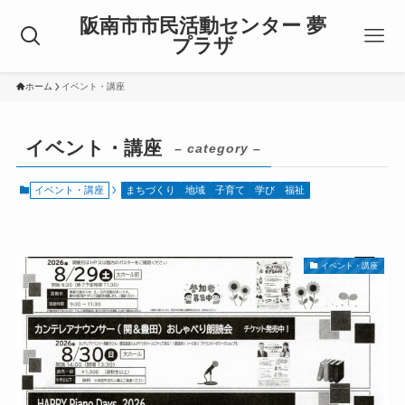
阪南市市民活動センター 夢
プラザ
ホーム
イベント・講座
イベント・講座
– category –
イベント・講座
まちづくり
地域
子育て
学び
福祉
イベント・講座