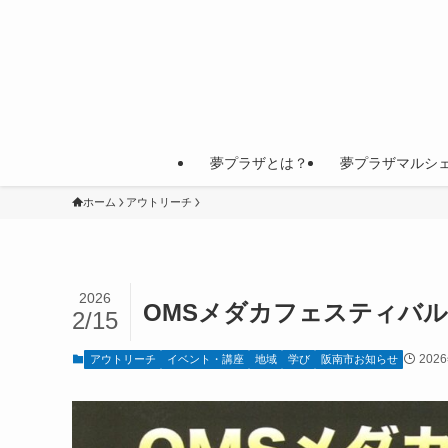
夢プラザとは？
夢プラザマルシ
ホーム
アウトリーチ
2026
OMSメダカフェスティバル
2/15
202
アウトリーチ
イベント・講座
地域
学び
阪南市お知らせ