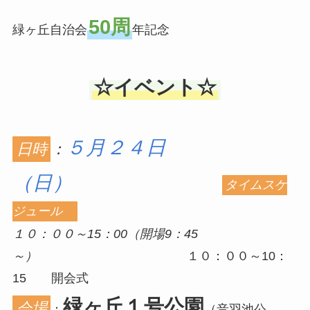
50周
緑ヶ丘自治会
年記念
☆イベント☆
５月２４日
日時
：
（日）
タイムスケ
ジュール
１０：００～15：00（開場9：45
～）
１０：００～10：
15 開会式
緑ヶ丘１号公園
会場
：
（音羽池公