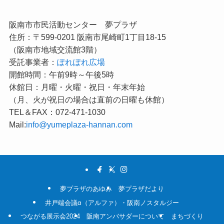
阪南市市民活動センター 夢プラザ
住所：〒599-0201 阪南市尾崎町1丁目18-15
（阪南市地域交流館3階）
受託事業者：
ぽれぽれ広場
開館時間：午前9時～午後5時
休館日：月曜・火曜・祝日・年末年始
（月、火が祝日の場合は直前の日曜も休館）
TEL＆FAX：072-471-1030
Mail:
info@yumeplaza-hannan.com
夢プラザのあゆみ
夢プラザだより
井戸端会議α（アルファ）・阪南ノスタルジー
つながる展示会2024
阪南アンバサダーについて
まちづくり