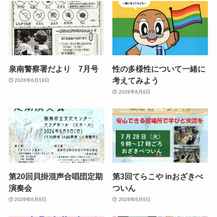
泉南警察署だより 7月号
性の多様性について一緒に
考えてみよう
2026年6月19日
2026年6月6日
第20回貝掛混声合唱団定期
第3回てらこや inおざきべ
演奏会
ついん
2026年6月6日
2026年6月6日