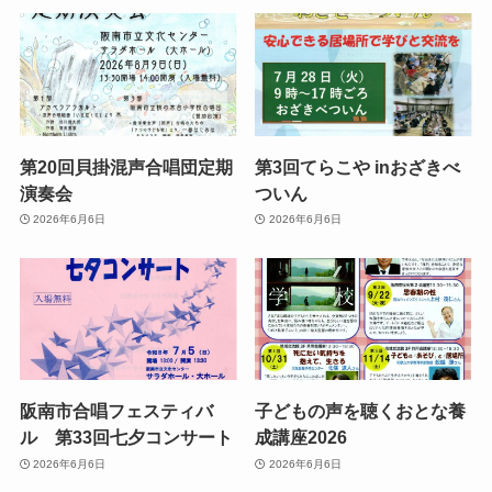
第20回貝掛混声合唱団定期
第3回てらこや inおざきべ
演奏会
ついん
2026年6月6日
2026年6月6日
阪南市合唱フェスティバ
子どもの声を聴くおとな養
ル 第33回七夕コンサート
成講座2026
2026年6月6日
2026年6月6日