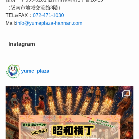
（阪南市地域交流館3階）
TEL&FAX：
072-471-1030
Mail:
info@yumeplaza-hannan.com
Instagram
yume_plaza