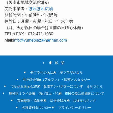
（阪南市地域交流館3階）
受託事業者：
ぽれぽれ広場
開館時間：午前9時～午後5時
休館日：月曜・火曜・祝日・年末年始
（月、火が祝日の場合は直前の日曜も休館）
TEL＆FAX：072-471-1030
Mail:
info@yumeplaza-hannan.com
夢プラザのあゆみ
夢プラザだより
井戸端会議α（アルファ）・阪南ノスタルジー
つながる展示会2024
阪南アンバサダーについて
まちづくり
舞校区ミライ会議
備品貸出・印刷
市民公益活動団体について
市民提案・協働事業
団体登録方法
お役立ちリンク
各種資料ダウンロード
プライバシーポリシー