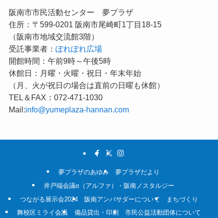
阪南市市民活動センター 夢プラザ
住所：〒599-0201 阪南市尾崎町1丁目18-15
（阪南市地域交流館3階）
受託事業者：
ぽれぽれ広場
開館時間：午前9時～午後5時
休館日：月曜・火曜・祝日・年末年始
（月、火が祝日の場合は直前の日曜も休館）
TEL＆FAX：072-471-1030
Mail:
info@yumeplaza-hannan.com
夢プラザのあゆみ
夢プラザだより
井戸端会議α（アルファ）・阪南ノスタルジー
つながる展示会2024
阪南アンバサダーについて
まちづくり
舞校区ミライ会議
備品貸出・印刷
市民公益活動団体について