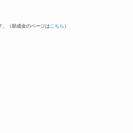
す。（助成金のページは
こちら
）