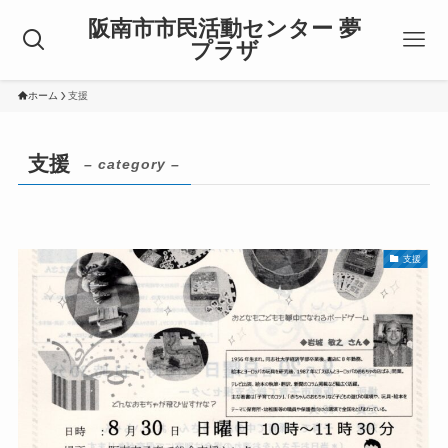
阪南市市民活動センター 夢
プラザ
ホーム
支援
支援
– category –
支援