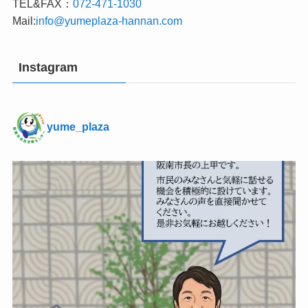
TEL&FAX：
072-471-1030
Mail:
info@yumeplaza-hannan.com
Instagram
yume_plaza