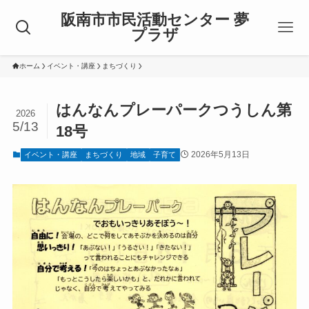
阪南市市民活動センター 夢
プラザ
ホーム
イベント・講座
まちづくり
はんなんプレーパークつうしん第
2026
5/13
18号
2026年5月13日
イベント・講座
まちづくり
地域
子育て