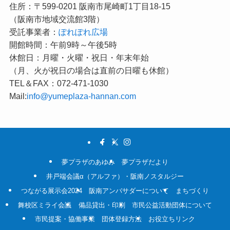
住所：〒599-0201 阪南市尾崎町1丁目18-15
（阪南市地域交流館3階）
受託事業者：
ぽれぽれ広場
開館時間：午前9時～午後5時
休館日：月曜・火曜・祝日・年末年始
（月、火が祝日の場合は直前の日曜も休館）
TEL＆FAX：072-471-1030
Mail:
info@yumeplaza-hannan.com
夢プラザのあゆみ
夢プラザだより
井戸端会議α（アルファ）・阪南ノスタルジー
つながる展示会2024
阪南アンバサダーについて
まちづくり
舞校区ミライ会議
備品貸出・印刷
市民公益活動団体について
市民提案・協働事業
団体登録方法
お役立ちリンク